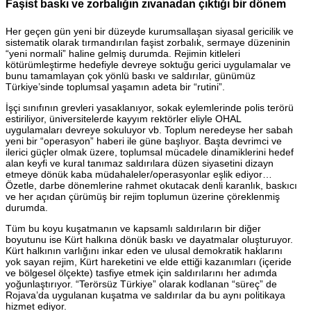
Faşist baskı ve zorbalığın zıvanadan çıktığı bir dönem
Her geçen gün yeni bir düzeyde kurumsallaşan siyasal gericilik ve
sistematik olarak tırmandırılan faşist zorbalık, sermaye düzeninin
“yeni normali” haline gelmiş durumda. Rejimin kitleleri
kötürümleştirme hedefiyle devreye soktuğu gerici uygulamalar ve
bunu tamamlayan çok yönlü baskı ve saldırılar, günümüz
Türkiye’sinde toplumsal yaşamın adeta bir “rutini”.
İşçi sınıfının grevleri yasaklanıyor, sokak eylemlerinde polis terörü
estiriliyor, üniversitelerde kayyım rektörler eliyle OHAL
uygulamaları devreye sokuluyor vb. Toplum neredeyse her sabah
yeni bir “operasyon” haberi ile güne başlıyor. Başta devrimci ve
ilerici güçler olmak üzere, toplumsal mücadele dinamiklerini hedef
alan keyfi ve kural tanımaz saldırılara düzen siyasetini dizayn
etmeye dönük kaba müdahaleler/operasyonlar eşlik ediyor…
Özetle, darbe dönemlerine rahmet okutacak denli karanlık, baskıcı
ve her açıdan çürümüş bir rejim toplumun üzerine çöreklenmiş
durumda.
Tüm bu koyu kuşatmanın ve kapsamlı saldırıların bir diğer
boyutunu ise Kürt halkına dönük baskı ve dayatmalar oluşturuyor.
Kürt halkının varlığını inkar eden ve ulusal demokratik haklarını
yok sayan rejim, Kürt hareketini ve elde ettiği kazanımları (içeride
ve bölgesel ölçekte) tasfiye etmek için saldırılarını her adımda
yoğunlaştırıyor. “Terörsüz Türkiye” olarak kodlanan “süreç” de
Rojava’da uygulanan kuşatma ve saldırılar da bu aynı politikaya
hizmet ediyor.