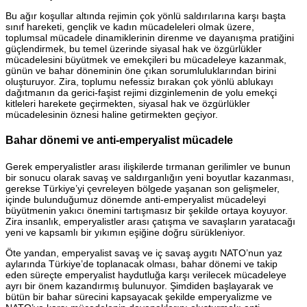
Bu ağır koşullar altında rejimin çok yönlü saldırılarına karşı başta
sınıf hareketi, gençlik ve kadın mücadeleleri olmak üzere,
toplumsal mücadele dinamiklerinin direnme ve dayanışma pratiğini
güçlendirmek, bu temel üzerinde siyasal hak ve özgürlükler
mücadelesini büyütmek ve emekçileri bu mücadeleye kazanmak,
günün ve bahar döneminin öne çıkan sorumluluklarından birini
oluşturuyor. Zira, toplumu nefessiz bırakan çok yönlü ablukayı
dağıtmanın da gerici-faşist rejimi dizginlemenin de yolu emekçi
kitleleri harekete geçirmekten, siyasal hak ve özgürlükler
mücadelesinin öznesi haline getirmekten geçiyor.
Bahar dönemi ve anti-emperyalist mücadele
Gerek emperyalistler arası ilişkilerde tırmanan gerilimler ve bunun
bir sonucu olarak savaş ve saldırganlığın yeni boyutlar kazanması,
gerekse Türkiye’yi çevreleyen bölgede yaşanan son gelişmeler,
içinde bulunduğumuz dönemde anti-emperyalist mücadeleyi
büyütmenin yakıcı önemini tartışmasız bir şekilde ortaya koyuyor.
Zira insanlık, emperyalistler arası çatışma ve savaşların yaratacağı
yeni ve kapsamlı bir yıkımın eşiğine doğru sürükleniyor.
Öte yandan, emperyalist savaş ve iç savaş aygıtı NATO’nun yaz
aylarında Türkiye’de toplanacak olması, bahar dönemi ve takip
eden süreçte emperyalist haydutluğa karşı verilecek mücadeleye
ayrı bir önem kazandırmış bulunuyor. Şimdiden başlayarak ve
bütün bir bahar sürecini kapsayacak şekilde emperyalizme ve