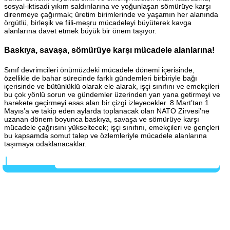
sosyal-iktisadi yıkım saldırılarına ve yoğunlaşan sömürüye karşı
direnmeye çağırmak; üretim birimlerinde ve yaşamın her alanında
örgütlü, birleşik ve fiili-meşru mücadeleyi büyüterek kavga
alanlarına davet etmek büyük bir önem taşıyor.
Baskıya, savaşa, sömürüye karşı mücadele alanlarına!
Sınıf devrimcileri önümüzdeki mücadele dönemi içerisinde,
özellikle de bahar sürecinde farklı gündemleri birbiriyle bağı
içerisinde ve bütünlüklü olarak ele alarak, işçi sınıfını ve emekçileri
bu çok yönlü sorun ve gündemler üzerinden yan yana getirmeyi ve
harekete geçirmeyi esas alan bir çizgi izleyecekler. 8 Mart’tan 1
Mayıs’a ve takip eden aylarda toplanacak olan NATO Zirvesi’ne
uzanan dönem boyunca baskıya, savaşa ve sömürüye karşı
mücadele çağrısını yükseltecek; işçi sınıfını, emekçileri ve gençleri
bu kapsamda somut talep ve özlemleriyle mücadele alanlarına
taşımaya odaklanacaklar.