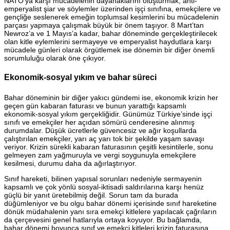
NATO’ya karşı mücadelenin dayanaklarını oluşturmak; anti-
emperyalist şiar ve söylemler üzerinden işçi sınıfına, emekçilere ve
gençliğe seslenerek emeğin toplumsal kesimlerini bu mücadelenin
parçası yapmaya çalışmak büyük bir önem taşıyor. 8 Mart’tan
Newroz’a ve 1 Mayıs’a kadar, bahar döneminde gerçekleştirilecek
olan kitle eylemlerini sermayeye ve emperyalist haydutlara karşı
mücadele günleri olarak örgütlemek ise dönemin bir diğer önemli
sorumluluğu olarak öne çıkıyor.
Ekonomik-sosyal yıkım ve bahar süreci
Bahar döneminin bir diğer yakıcı gündemi ise, ekonomik krizin her
geçen gün kabaran faturası ve bunun yarattığı kapsamlı
ekonomik-sosyal yıkım gerçekliğidir. Günümüz Türkiye’sinde işçi
sınıfı ve emekçiler her açıdan sömürü cenderesine alınmış
durumdalar. Düşük ücretlerle güvencesiz ve ağır koşullarda
çalıştırılan emekçiler, yarı aç yarı tok bir şekilde yaşam savaşı
veriyor. Krizin sürekli kabaran faturasının çeşitli kesintilerle, sonu
gelmeyen zam yağmuruyla ve vergi soygunuyla emekçilere
kesilmesi, durumu daha da ağırlaştırıyor.
Sınıf hareketi, bilinen yapısal sorunları nedeniyle sermayenin
kapsamlı ve çok yönlü sosyal-iktisadi saldırılarına karşı henüz
güçlü bir yanıt üretebilmiş değil. Sorun tam da burada
düğümleniyor ve bu olgu bahar dönemi içerisinde sınıf hareketine
dönük müdahalenin yanı sıra emekçi kitlelere yapılacak çağrıların
da çerçevesini genel hatlarıyla ortaya koyuyor. Bu bağlamda,
bahar dönemi boyunca sınıf ve emekçi kitleleri krizin faturasına,