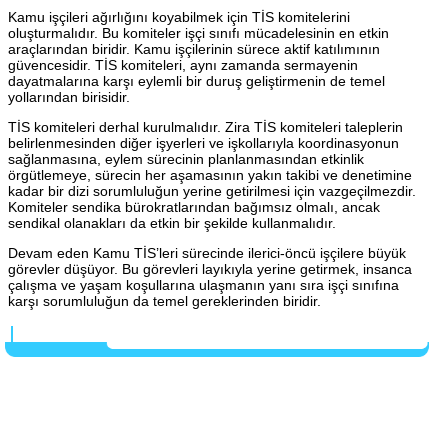
Kamu işçileri ağırlığını koyabilmek için TİS komitelerini
oluşturmalıdır. Bu komiteler işçi sınıfı mücadelesinin en etkin
araçlarından biridir. Kamu işçilerinin sürece aktif katılımının
güvencesidir. TİS komiteleri, aynı zamanda sermayenin
dayatmalarına karşı eylemli bir duruş geliştirmenin de temel
yollarından birisidir.
TİS komiteleri derhal kurulmalıdır. Zira TİS komiteleri taleplerin
belirlenmesinden diğer işyerleri ve işkollarıyla koordinasyonun
sağlanmasına, eylem sürecinin planlanmasından etkinlik
örgütlemeye, sürecin her aşamasının yakın takibi ve denetimine
kadar bir dizi sorumluluğun yerine getirilmesi için vazgeçilmezdir.
Komiteler sendika bürokratlarından bağımsız olmalı, ancak
sendikal olanakları da etkin bir şekilde kullanmalıdır.
Devam eden Kamu TİS’leri sürecinde ilerici-öncü işçilere büyük
görevler düşüyor. Bu görevleri layıkıyla yerine getirmek, insanca
çalışma ve yaşam koşullarına ulaşmanın yanı sıra işçi sınıfına
karşı sorumluluğun da temel gereklerinden biridir.