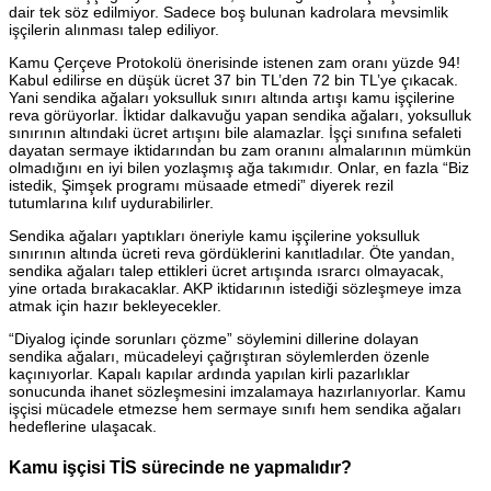
dair tek söz edilmiyor. Sadece boş bulunan kadrolara mevsimlik
işçilerin alınması talep ediliyor.
Kamu Çerçeve Protokolü önerisinde istenen zam oranı yüzde 94!
Kabul edilirse en düşük ücret 37 bin TL’den 72 bin TL’ye çıkacak.
Yani sendika ağaları yoksulluk sınırı altında artışı kamu işçilerine
reva görüyorlar. İktidar dalkavuğu yapan sendika ağaları, yoksulluk
sınırının altındaki ücret artışını bile alamazlar. İşçi sınıfına sefaleti
dayatan sermaye iktidarından bu zam oranını almalarının mümkün
olmadığını en iyi bilen yozlaşmış ağa takımıdır. Onlar, en fazla “Biz
istedik, Şimşek programı müsaade etmedi” diyerek rezil
tutumlarına kılıf uydurabilirler.
Sendika ağaları yaptıkları öneriyle kamu işçilerine yoksulluk
sınırının altında ücreti reva gördüklerini kanıtladılar. Öte yandan,
sendika ağaları talep ettikleri ücret artışında ısrarcı olmayacak,
yine ortada bırakacaklar. AKP iktidarının istediği sözleşmeye imza
atmak için hazır bekleyecekler.
“Diyalog içinde sorunları çözme” söylemini dillerine dolayan
sendika ağaları, mücadeleyi çağrıştıran söylemlerden özenle
kaçınıyorlar. Kapalı kapılar ardında yapılan kirli pazarlıklar
sonucunda ihanet sözleşmesini imzalamaya hazırlanıyorlar. Kamu
işçisi mücadele etmezse hem sermaye sınıfı hem sendika ağaları
hedeflerine ulaşacak.
Kamu işçisi TİS sürecinde ne yapmalıdır?