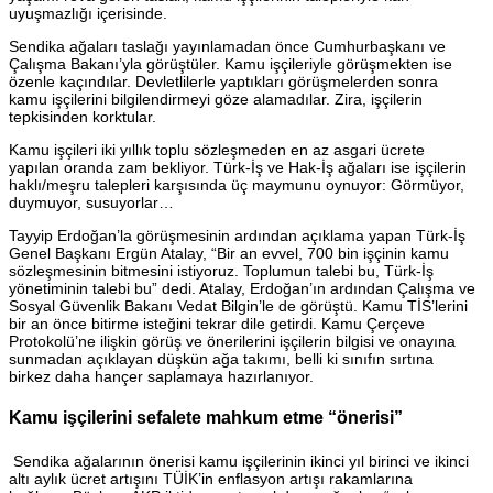
uyuşmazlığı içerisinde.
Sendika ağaları taslağı yayınlamadan önce Cumhurbaşkanı ve
Çalışma Bakanı’yla görüştüler. Kamu işçileriyle görüşmekten ise
özenle kaçındılar. Devletlilerle yaptıkları görüşmelerden sonra
kamu işçilerini bilgilendirmeyi göze alamadılar. Zira, işçilerin
tepkisinden korktular.
Kamu işçileri iki yıllık toplu sözleşmeden en az asgari ücrete
yapılan oranda zam bekliyor. Türk-İş ve Hak-İş ağaları ise işçilerin
haklı/meşru talepleri karşısında üç maymunu oynuyor: Görmüyor,
duymuyor, susuyorlar…
Tayyip Erdoğan’la görüşmesinin ardından açıklama yapan Türk-İş
Genel Başkanı Ergün Atalay, “Bir an evvel, 700 bin işçinin kamu
sözleşmesinin bitmesini istiyoruz. Toplumun talebi bu, Türk-İş
yönetiminin talebi bu” dedi. Atalay, Erdoğan’ın ardından Çalışma ve
Sosyal Güvenlik Bakanı Vedat Bilgin’le de görüştü. Kamu TİS’lerini
bir an önce bitirme isteğini tekrar dile getirdi. Kamu Çerçeve
Protokolü’ne ilişkin görüş ve önerilerini işçilerin bilgisi ve onayına
sunmadan açıklayan düşkün ağa takımı, belli ki sınıfın sırtına
birkez daha hançer saplamaya hazırlanıyor.
Kamu işçilerini sefalete mahkum etme “önerisi”
Sendika ağalarının önerisi kamu işçilerinin ikinci yıl birinci ve ikinci
altı aylık ücret artışını TÜİK’in enflasyon artışı rakamlarına