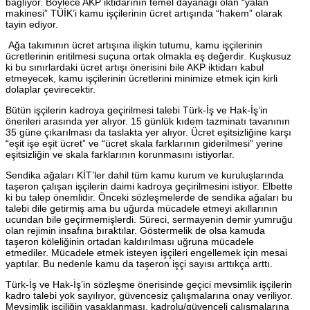
bağlıyor. Böylece AKP iktidarının temel dayanağı olan “yalan
makinesi” TÜİK’i kamu işçilerinin ücret artışında “hakem” olarak
tayin ediyor.
Ağa takımının ücret artışına ilişkin tutumu, kamu işçilerinin
ücretlerinin eritilmesi suçuna ortak olmakla eş değerdir. Kuşkusuz
ki bu sınırlardaki ücret artışı önerisini bile AKP iktidarı kabul
etmeyecek, kamu işçilerinin ücretlerini minimize etmek için kirli
dolaplar çevirecektir.
Bütün işçilerin kadroya geçirilmesi talebi Türk-İş ve Hak-İş’in
önerileri arasında yer alıyor. 15 günlük kıdem tazminatı tavanının
35 güne çıkarılması da taslakta yer alıyor. Ücret eşitsizliğine karşı
“eşit işe eşit ücret” ve “ücret skala farklarının giderilmesi” yerine
eşitsizliğin ve skala farklarının korunmasını istiyorlar.
Sendika ağaları KİT’ler dahil tüm kamu kurum ve kuruluşlarında
taşeron çalışan işçilerin daimi kadroya geçirilmesini istiyor. Elbette
ki bu talep önemlidir. Önceki sözleşmelerde de sendika ağaları bu
talebi dile getirmiş ama bu uğurda mücadele etmeyi akıllarının
ucundan bile geçirmemişlerdi. Süreci, sermayenin demir yumruğu
olan rejimin insafına bıraktılar. Göstermelik de olsa kamuda
taşeron köleliğinin ortadan kaldırılması uğruna mücadele
etmediler. Mücadele etmek isteyen işçileri engellemek için mesai
yaptılar. Bu nedenle kamu da taşeron işçi sayısı arttıkça arttı.
Türk-İş ve Hak-İş’in sözleşme önerisinde geçici mevsimlik işçilerin
kadro talebi yok sayılıyor, güvencesiz çalışmalarına onay veriliyor.
Mevsimlik işçiliğin yasaklanması, kadrolu/güvenceli çalışmalarına