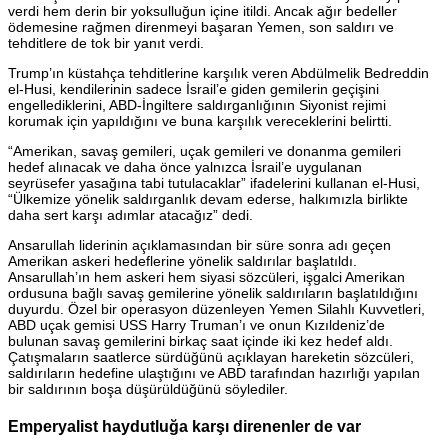
verdi hem derin bir yoksulluğun içine itildi. Ancak ağır bedeller
ödemesine rağmen direnmeyi başaran Yemen, son saldırı ve
tehditlere de tok bir yanıt verdi.
Trump’ın küstahça tehditlerine karşılık veren Abdülmelik Bedreddin
el-Husi, kendilerinin sadece İsrail’e giden gemilerin geçişini
engellediklerini, ABD-İngiltere saldırganlığının Siyonist rejimi
korumak için yapıldığını ve buna karşılık vereceklerini belirtti.
“Amerikan, savaş gemileri, uçak gemileri ve donanma gemileri
hedef alınacak ve daha önce yalnızca İsrail’e uygulanan
seyrüsefer yasağına tabi tutulacaklar” ifadelerini kullanan el-Husi,
“Ülkemize yönelik saldırganlık devam ederse, halkımızla birlikte
daha sert karşı adımlar atacağız” dedi.
Ansarullah liderinin açıklamasından bir süre sonra adı geçen
Amerikan askeri hedeflerine yönelik saldırılar başlatıldı.
Ansarullah’ın hem askeri hem siyasi sözcüleri, işgalci Amerikan
ordusuna bağlı savaş gemilerine yönelik saldırıların başlatıldığını
duyurdu. Özel bir operasyon düzenleyen Yemen Silahlı Kuvvetleri,
ABD uçak gemisi USS Harry Truman’ı ve onun Kızıldeniz’de
bulunan savaş gemilerini birkaç saat içinde iki kez hedef aldı.
Çatışmaların saatlerce sürdüğünü açıklayan hareketin sözcüleri,
saldırıların hedefine ulaştığını ve ABD tarafından hazırlığı yapılan
bir saldırının boşa düşürüldüğünü söylediler.
Emperyalist haydutluğa karşı direnenler de var