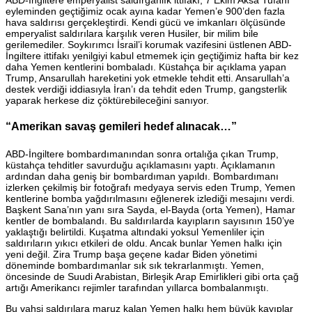
ABD-İngiltere emperyalist saldırganlık ittifakı, 7 Ekim Aksa Tufanı
eyleminden geçtiğimiz ocak ayına kadar Yemen’e 900’den fazla
hava saldırısı gerçekleştirdi. Kendi gücü ve imkanları ölçüsünde
emperyalist saldırılara karşılık veren Husiler, bir milim bile
gerilemediler. Soykırımcı İsrail’i korumak vazifesini üstlenen ABD-
İngiltere ittifakı yenilgiyi kabul etmemek için geçtiğimiz hafta bir kez
daha Yemen kentlerini bombaladı. Küstahça bir açıklama yapan
Trump, Ansarullah hareketini yok etmekle tehdit etti. Ansarullah’a
destek verdiği iddiasıyla İran’ı da tehdit eden Trump, gangsterlik
yaparak herkese diz çöktürebileceğini sanıyor.
“Amerikan savaş gemileri hedef alınacak…”
ABD-İngiltere bombardımanından sonra ortalığa çıkan Trump,
küstahça tehditler savurduğu açıklamasını yaptı. Açıklamanın
ardından daha geniş bir bombardıman yapıldı. Bombardımanı
izlerken çekilmiş bir fotoğrafı medyaya servis eden Trump, Yemen
kentlerine bomba yağdırılmasını eğlenerek izlediği mesajını verdi.
Başkent Sana’nın yanı sıra Sayda, el-Bayda (orta Yemen), Hamar
kentler de bombalandı. Bu saldırılarda kayıpların sayısının 150’ye
yaklaştığı belirtildi. Kuşatma altındaki yoksul Yemenliler için
saldırıların yıkıcı etkileri de oldu. Ancak bunlar Yemen halkı için
yeni değil. Zira Trump başa geçene kadar Biden yönetimi
döneminde bombardımanlar sık sık tekrarlanmıştı. Yemen,
öncesinde de Suudi Arabistan, Birleşik Arap Emirlikleri gibi orta çağ
artığı Amerikancı rejimler tarafından yıllarca bombalanmıştı.
Bu vahşi saldırılara maruz kalan Yemen halkı hem büyük kayıplar