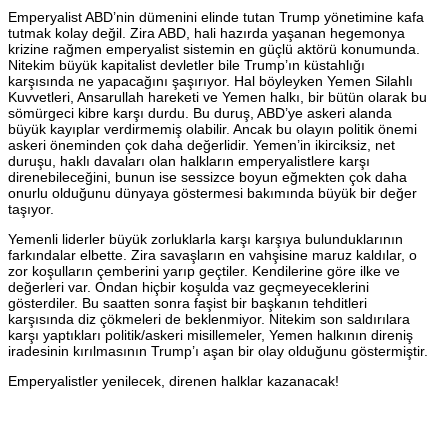
Emperyalist ABD’nin dümenini elinde tutan Trump yönetimine kafa
tutmak kolay değil. Zira ABD, hali hazırda yaşanan hegemonya
krizine rağmen emperyalist sistemin en güçlü aktörü konumunda.
Nitekim büyük kapitalist devletler bile Trump’ın küstahlığı
karşısında ne yapacağını şaşırıyor. Hal böyleyken Yemen Silahlı
Kuvvetleri, Ansarullah hareketi ve Yemen halkı, bir bütün olarak bu
sömürgeci kibre karşı durdu. Bu duruş, ABD’ye askeri alanda
büyük kayıplar verdirmemiş olabilir. Ancak bu olayın politik önemi
askeri öneminden çok daha değerlidir. Yemen’in ikirciksiz, net
duruşu, haklı davaları olan halkların emperyalistlere karşı
direnebileceğini, bunun ise sessizce boyun eğmekten çok daha
onurlu olduğunu dünyaya göstermesi bakımında büyük bir değer
taşıyor.
Yemenli liderler büyük zorluklarla karşı karşıya bulunduklarının
farkındalar elbette. Zira savaşların en vahşisine maruz kaldılar, o
zor koşulların çemberini yarıp geçtiler. Kendilerine göre ilke ve
değerleri var. Ondan hiçbir koşulda vaz geçmeyeceklerini
gösterdiler. Bu saatten sonra faşist bir başkanın tehditleri
karşısında diz çökmeleri de beklenmiyor. Nitekim son saldırılara
karşı yaptıkları politik/askeri misillemeler, Yemen halkının direniş
iradesinin kırılmasının Trump’ı aşan bir olay olduğunu göstermiştir.
Emperyalistler yenilecek, direnen halklar kazanacak!