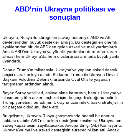
ABD’nin Ukrayna politikası ve
sonuçları
Ukrayna, Rusya ile süregelen savaşı nedeniyle ABD ve AB
devletlerinden büyük destekler almıştı. Bu desteğin en önemli
ayaklarından biri de ABD’den gelen askeri ve mali yardımlardı.
Ancak ABD’nin Ukrayna’ya yönelik yardımları durdurma kararı
alması hem Ukrayna’da hem uluslararası arenada büyük yankı
uyandırdı.
Donald Trump’ın talimatıyla, Ukrayna’ya yapılan askeri destek
geçici olarak askıya alındı. Bu karar, Trump ile Ukrayna Devlet
Başkanı Volodimir Zelenski arasında Oval Ofis’te yaşanan
tartışmanın ardından alındı.
Beyaz Saray yetkilileri, askıya alma kararının, henüz Ukrayna’ya
ulaşmamış tüm askeri teçhizat için de geçerli olduğunu belirtti.
Trump yönetimi, bu adımın Ukrayna üzerindeki baskı stratejisinin
bir parçası olduğunu ifade etti.
Bu gelişme, Ukrayna-Rusya çatışmasında önemli bir dönüm
noktası olabilir. ABD’nin askeri desteğinin kesilmesi, Ukrayna’nın
savaş kapasitesini zayıflatacaktır. Avrupa Birliği (AB) Komisyonu,
Ukrayna’ya mali ve askeri desteğinin süreceğini ilan etti. Ancak