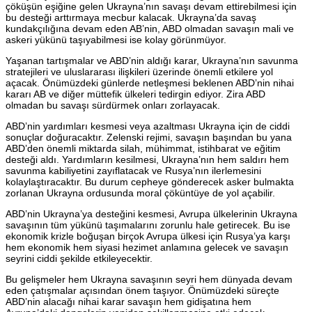
çöküşün eşiğine gelen Ukrayna’nın savaşı devam ettirebilmesi için
bu desteği arttırmaya mecbur kalacak. Ukrayna’da savaş
kundakçılığına devam eden AB’nin, ABD olmadan savaşın mali ve
askeri yükünü taşıyabilmesi ise kolay görünmüyor.
Yaşanan tartışmalar ve ABD’nin aldığı karar, Ukrayna’nın savunma
stratejileri ve uluslararası ilişkileri üzerinde önemli etkilere yol
açacak. Önümüzdeki günlerde netleşmesi beklenen ABD’nin nihai
kararı AB ve diğer müttefik ülkeleri tedirgin ediyor. Zira ABD
olmadan bu savaşı sürdürmek onları zorlayacak.
ABD’nin yardımları kesmesi veya azaltması Ukrayna için de ciddi
sonuçlar doğuracaktır. Zelenski rejimi, savaşın başından bu yana
ABD’den önemli miktarda silah, mühimmat, istihbarat ve eğitim
desteği aldı. Yardımların kesilmesi, Ukrayna’nın hem saldırı hem
savunma kabiliyetini zayıflatacak ve Rusya’nın ilerlemesini
kolaylaştıracaktır. Bu durum cepheye gönderecek asker bulmakta
zorlanan Ukrayna ordusunda moral çöküntüye de yol açabilir.
ABD’nin Ukrayna’ya desteğini kesmesi, Avrupa ülkelerinin Ukrayna
savaşının tüm yükünü taşımalarını zorunlu hale getirecek. Bu ise
ekonomik krizle boğuşan birçok Avrupa ülkesi için Rusya’ya karşı
hem ekonomik hem siyasi hezimet anlamına gelecek ve savaşın
seyrini ciddi şekilde etkileyecektir.
Bu gelişmeler hem Ukrayna savaşının seyri hem dünyada devam
eden çatışmalar açısından önem taşıyor. Önümüzdeki süreçte
ABD’nin alacağı nihai karar savaşın hem gidişatına hem