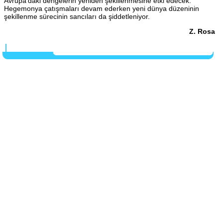
Avrupa’daki dengelerin yeniden şekillenmesine etki edecek.
Hegemonya çatışmaları devam ederken yeni dünya düzeninin
şekillenme sürecinin sancıları da şiddetleniyor.
Z. Rosa