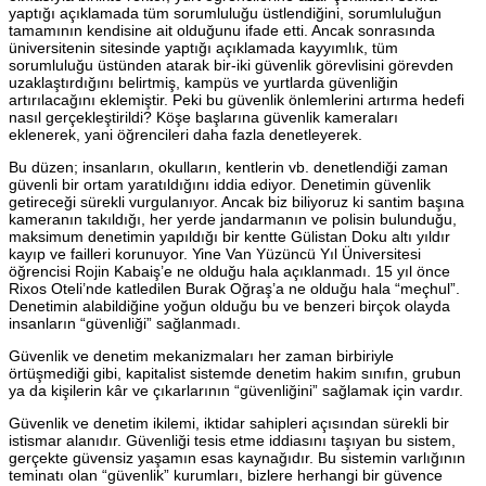
yaptığı açıklamada tüm sorumluluğu üstlendiğini, sorumluluğun
tamamının kendisine ait olduğunu ifade etti. Ancak sonrasında
üniversitenin sitesinde yaptığı açıklamada kayyımlık, tüm
sorumluluğu üstünden atarak bir-iki güvenlik görevlisini görevden
uzaklaştırdığını belirtmiş, kampüs ve yurtlarda güvenliğin
artırılacağını eklemiştir. Peki bu güvenlik önlemlerini artırma hedefi
nasıl gerçekleştirildi? Köşe başlarına güvenlik kameraları
eklenerek, yani öğrencileri daha fazla denetleyerek.
Bu düzen; insanların, okulların, kentlerin vb. denetlendiği zaman
güvenli bir ortam yaratıldığını iddia ediyor. Denetimin güvenlik
getireceği sürekli vurgulanıyor. Ancak biz biliyoruz ki santim başına
kameranın takıldığı, her yerde jandarmanın ve polisin bulunduğu,
maksimum denetimin yapıldığı bir kentte Gülistan Doku altı yıldır
kayıp ve failleri korunuyor. Yine Van Yüzüncü Yıl Üniversitesi
öğrencisi Rojin Kabaiş’e ne olduğu hala açıklanmadı. 15 yıl önce
Rixos Oteli’nde katledilen Burak Oğraş’a ne olduğu hala “meçhul”.
Denetimin alabildiğine yoğun olduğu bu ve benzeri birçok olayda
insanların “güvenliği” sağlanmadı.
Güvenlik ve denetim mekanizmaları her zaman birbiriyle
örtüşmediği gibi, kapitalist sistemde denetim hakim sınıfın, grubun
ya da kişilerin kâr ve çıkarlarının “güvenliğini” sağlamak için vardır.
Güvenlik ve denetim ikilemi, iktidar sahipleri açısından sürekli bir
istismar alanıdır. Güvenliği tesis etme iddiasını taşıyan bu sistem,
gerçekte güvensiz yaşamın esas kaynağıdır. Bu sistemin varlığının
teminatı olan “güvenlik” kurumları, bizlere herhangi bir güvence