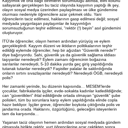
Kayyımlık ve ona bağlı birimlerin sorumluluğu altında, elini kolunu
sallayarak gerçekleşen bu taciz olayında kayyımın yaptığı ilk şey,
olayın sosyal medya üzerinden paylaşılması ve ülke gündemine
oturması nedeniyle öğrencilere azar çekmek oldu. Yani
öğrencilerin taciz edilmesi, haklarının gasp edilmesi değil; sosyal
medyada yaygınlaşan paylaşımlar ile kayyımlığın
sorumsuzluğunun teşhir edilmesi, “rektör (!) beyin” asıl gündemini
oluşturuyor.
İTÜ’de öğrenciler, olayın hemen ardından yürüyüş ve eylem
gerçekleştirdi. Kayyım düzeni ve iktidarın politikalarının teşhir
edildiği eylemde öğrenciler, hep bir ağızdan “Güvenlik nerede?”
diye bağırıyordu. Sahi, güvenlik ya da güvenlik sağlama iddiası
taşıyanlar neredeydi? Eylem zamanı öğrencinin boğazına
sarılanlar neredeydi, 5-10 dakika yurda geç giriş yapıldığında
tutanak tutanlar neredeydi? Faşistler palalar ile saldırdığında
onların sırtını sıvazlayanlar neredeydi? Neredeydi ÖGB, neredeydi
polis?
Her zamanki yerinde, bu düzenin kapısında… MESEM’lerde
çocuklar, fabrikalarda işçiler, evde-sokakta kadınlar katledildiğinde;
can “güvenlikleri” ihlal edildiğinde ortada olmayan “güvenlik” şube
polisleri, tüm bu sorunlara karşı eylem yapıldığında elinde copla
hazır bekliyor. İşçiler greve, öğrenciler boykota çıktığında polis ve
jandarma orada. Haklarını, özgürlüğünü, geleceğini isteyenlerin
tam da karşısında…
Yaşanan taciz olayının hemen ardından sosyal medyada gündem
olmasıyla birlikte rektör, yurt öğrencilerine azar çektikten sonra